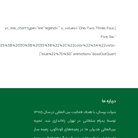
[vc_line_chart type=”line” legend=”” x_values=”One; Two; Three; Four;
Five; Six;”
025%3B%2030%3B%2035%3B%22%2C%22color%22%3A%22vista-
blue%22%7D%5D” animation=”easeOutQuart”]
درباره ما
شرکت پرسال، با هدف فعالیت بین المللی در سال ۱۳۷۵
توسط پدرام سلطانی در تهران راه‌اندازی شد. تجربه
بین‌المللی مدیران ما در زمینه‌های گوناگون، زمینه ساز
توسعه و پیشرفت ما در، نزدیک به 3 دهه فعالیت بوده