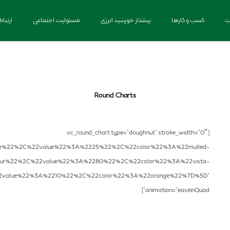
ت
کسب و کارها
پیشتاز خورشید انرژی
مسئولیت اجتماعی
ارتباط
Round Charts
[vc_round_chart type=”doughnut” stroke_width=”0″
e%22%2C%22value%22%3A%2225%22%2C%22color%22%3A%22mulled-
ur%22%2C%22value%22%3A%2280%22%2C%22color%22%3A%22vista-
2value%22%3A%2210%22%2C%22color%22%3A%22orange%22%7D%5D”
animation=”easeinQuad”]