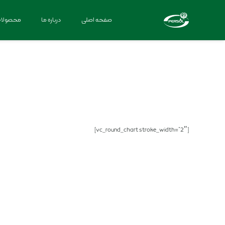
صفحه اصلی
درباره ما
محصولا
[vc_round_chart stroke_width=”2″]