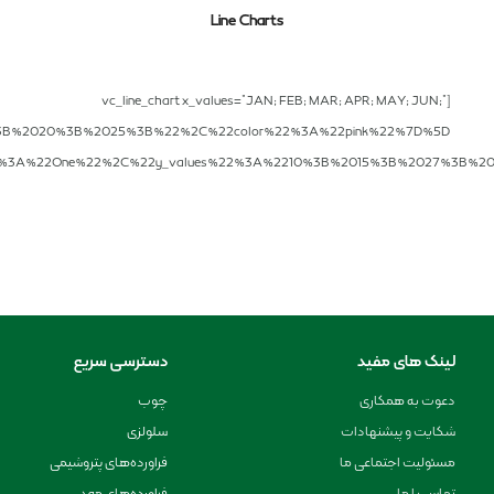
Line Charts
[vc_line_chart x_values=”JAN; FEB; MAR; APR; MAY; JUN;”
B%2020%3B%2025%3B%22%2C%22color%22%3A%22pink%22%7D%5D”]
%22%3A%22One%22%2C%22y_values%22%3A%2210%3B%2015%3B%2027%3B%2
لینک های مفید
دسترسی سریع
دعوت به همکاری
چوب
شکایت و پیشنهادات
سلولزی
مسئولیت اجتماعی ما
فراورده‌های پتروشیمی
تماس با ما
فراورده‌های معدن