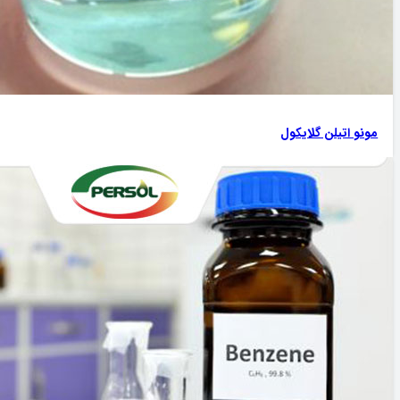
مونو اتیلن گلایکول‌