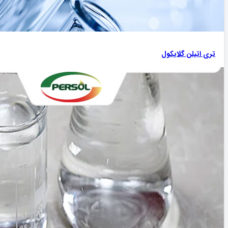
تری اتیلن گلایکول‌