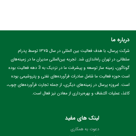
تحلیل و نیازسنجی بازار نیازهای مشتریان را شناسایی و با ارائه
محصولات جدید نیاز بازار کاغذ را تامین می نماید
کاربرد انواع کاغذ و مقوا
درباره ما
یکی از مهمترین و اصلی ترین مواد فرآورده‌های سلولزی، کاغذ و مقوا،
تیشو سازی و محصولات بهداشتی و … خمیر کاغذ الیاف نام برد که در
شرکت پرسال، با هدف فعالیت بین المللی در سال ۱۳۷۵ توسط پدرام
انواع خمیر کاغذ الیاف بلند و خمیر کاغذ الیاف کوتاه مورد استفاده قرار
سلطانی در تهران راه‌اندازی شد. تجربه بین‌المللی مدیران ما در زمینه‌های
می گیرد و جز مواد اولیه در صنعت کاغذ محسوب می شود.
گوناگون، زمینه ساز توسعه و پیشرفت ما در نزدیک به 3 دهه فعالیت بوده
است.حوزه فعالیت ما شامل صادرات فرآورده‌های نفتی و پتروشیمی بوده
از کشورهای تولید کننده کاغذ میتوان به کشورهای آمریکایی، اندونزی و
است. امروزه پرسال در زمینه‌های دیگری، از جمله تجارت فرآورده‌های چوب،
روسیه و کانادا و برخی کشورهای اروپایی اشاره کرد. که پرسال با
کاغذ، عملیات اکتشاف و بهره‌برداری از معادن نیز فعال است.
واردات کاغذ و مقوا از کشور چین، اتریش، روسیه جز بزرگترین
واردکنندگان انواع کاغذ و مقوا در ایران محسوب می‌شود.
در فرایند واردات کاغذ و مقوا، شاخص‌های اصلی، ترکیب و کیفیت الیاف
لینک های مفید
است که مورد ارزیابی قرار می گیرد و از شاخص‌های مهم آن طول الیاف
دعوت به همکاری
و میزان روشنایی الیاف است.