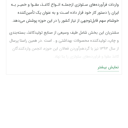
واردات فرآورده‌­های سـلولزی ازجملـه انـواع کاغـذ، مقـوا و خمیـر بـه
ایران را دستور کار خود قرار داده‌ ­اسـت و به عنوان یک تأمین­‌کننده
خوش­نام سهم قابل‌توجهی از نیاز کشور را در این حوزه پوشش می­‌دهد.
مشتریان این بخش شامل طیف وسیعی از صنایع تولیدکاغذ، بسته‌­بندی
و چاپ، تولیدکننده محصولات بهداشتی و… است .در همین راستا پرسال
از سال ۱۳۹۳ نیز با گردهم‌آوردن فعالان این حوزه، انجمن واردکنندگان
کاغذ مقوا و فراورده‌­های سلولزی را بنا نهاد.
نمایش بیشتر
انواع فرآورده‌های سلولزی
شرکت پرسال یکی از معتبرترین گروه های بازرگانی ایران در تامین و
توزیع انواع کاغذ و مقوا است. طی یک دهه واردات مستقیم انواع کاغذ
و مقوا، خمیرکاغذ با قیمت رقابتی توانسته ایم سفارشات عمده بازار از
جمله شرکت های معتبر چاپ و بسته بندی های بهداشتی و … با
بالاترین کیفیت تامین نمائیم.
شرکت پرسال علاوه بر ارائه کاغذ و مقوا از بهترین برندها در بازار، با