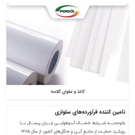
کاغذ و مقوای گلاسه
تامین کننده فرآورده‌های سلولزی
باتوجه‌بــه شــرایط خشــک آب‌وهوایــی ایــران پرســال بــا
رویکـرد حمایـت از منابـع آبـی و جنگل‌های کشور، از سال ۱۳۸۵