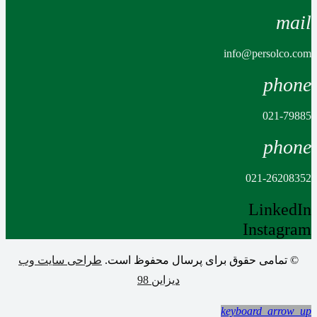
mail
info@persolco.com
phone
021-79885
phone
021-26208352
LinkedIn
Instagram
© تمامی حقوق برای پرسال محفوظ است.
طراحی سایت وب
دیزاین 98
keyboard_arrow_up