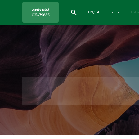
تماس فوری
search
 با ما
بلاگ
EN/FA
021-79885