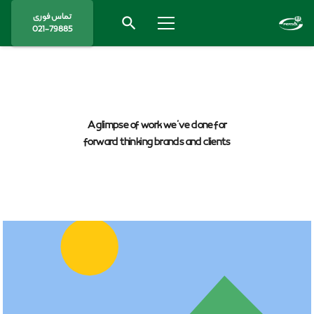
تماس فوری
search
021-79885
A glimpse of work we’ve done for
forward thinking brands and clients