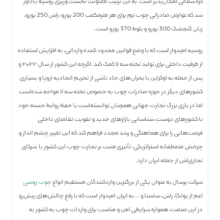
کره شمالی امکان‌پذیر است. به این ترتیب معاونت نخست وزیری روسیه یادآور
شد که عوارض صادراتی چوب نرم برای هر مترمکعب 200 یورو، راش 250 یورو،
زبان گنجشک 300 یورو و بلوط 370 یورو است.
روسیه امیدوار است که با وضع قوانین محدود کننده وارداتی، به افزایش استفاده
از ظرفیت داخلی برای تولید تخته سه لا کمک کند. اگرچه این کشور از سال ۲۰۲۲ و
پس از حمله به اوکراین با بحران‌های حاد ناشی از تحریم اتحادیه اروپا و بسیاری
کشورهای دیگر در حوزه صادرات چوب به خصوص تخته سه لا مواجه شده‌است
اما در بازی بزرگ تجارت جهانی همچنان توانسته‌است با حفظ روابط حسنه خود
با کشورهای دوست، شناسایی بازارهای جدید و تقویت تقاضای داخلی
فرصت‌هایی را برای هماهنگی و رشد مجدد فراهم کند که این تغییر چشم انداز و
چرخش منعطفانه استراتژیکی، تأثیری مثبت بر تجارت چوب این کشور با شرکای
تجاری‌اش از جمله ایران دارد.
شرکت پرسال به عنوان یکی از بزرگترین واردکنندگان مستقیم انواع
چوب روسی
اعم از یولکا، راش، ساسنا و … به ایران امیدوار است که با رفع چالش‌های پیش‌رو
در این صنعت، همواره شرایطی امن و مناسب برای واردات چوب به کشور به