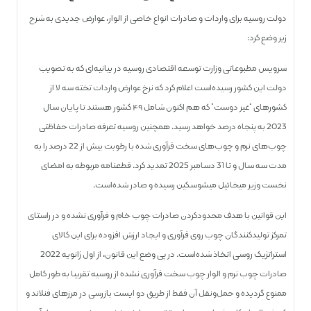
دولت روسیه برای واردات و صادرات انواع خاصی از الوار، عوارض جدیدی به شرح
زیر وضع کرد:
سرویس مطبوعاتی وزارت توسعه اقتصادی روسیه در بیانیه‌ای که به تصویب
دولت این کشور رسیده‌است اعلام کرد که نرخ عوارض واردات تخته سه لا از
کشورهای “غیر دوست” که هم اکنون شامل ۴۹ کشور هستند تا پایان سال
2023 به پنجاه درصد خواهد رسید. همچنین روسیه تعرفه صادرات حفاظتی
چوب‌های نرم و چوب‌های سخت فرآوری شده با رطوبت بیش از 22 درصد را به
مدت سه سال و تا 31 دسامبر 2025 تمدید کرد. قطعنامه مربوطه به امضای
نخست وزیر میخائیل میشوسکین رسیده و صادر شده‌است.
این قوانین با هدف محدودکردن صادرات چوب خام و فرآوری نشده و در راستای
تمرکز تولیدکنندگان چوب روی فرآوری و ایجاد ارزش افزوده برای این کالای
استراتژیک روسی اتخاذ شده‌است. در پی وضع این قانون، از اول ژانویه 2022
صادرات چوب نرم و الوار چوب سخت فرآوری نشده از روسیه تقریبا به طور کامل
ممنوع گردیده و حمل‌ونقل آن فقط از طریق دو ایست بازرسی در مرزهای فنلاند و