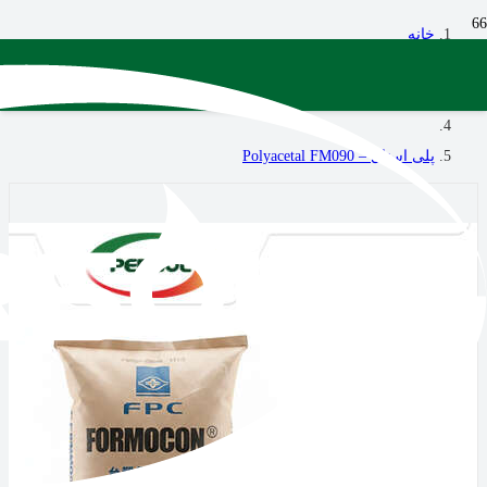
خانه
پلیمری
پلی استال – Polyacetal FM090