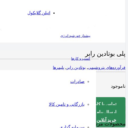
اتیلن گلایکول
پیشتاز خورشید انرژی
پلی بوتادین رابر
کسب و کارها
فرآورده‌های پتروشیمی
,
بوتادین رابر
,
پلیمرها
صادرات
نا‌موجود
تماس با کارشناس فروش
بازرگانی و تامین کالا
ارسال پیام در واتساپ به کارشناس فروش
خرید آنلاین
محصولات مرتبط
سرمایه گذاری