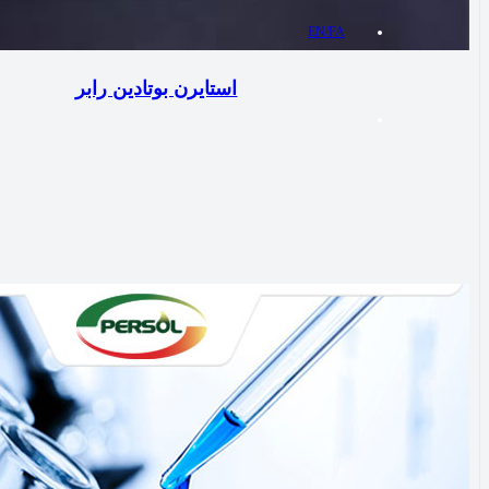
EN/FA
استایرن بوتادین رابر