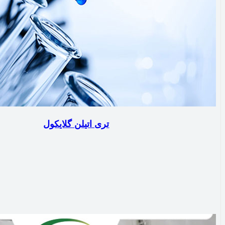
تری اتیلن گلایکول‌