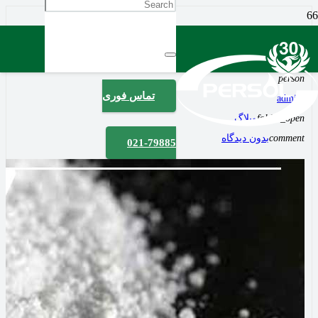
تفاوت آنتی اکسیدان 1010 با 168 در چیست؟
2 سال پیش
access_time
person
تماس فوری
admiin
folder_open
وبلاگ
comment
بدون دیدگاه
021-79885