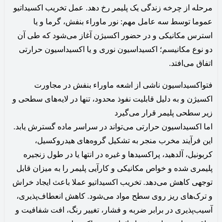
مرحله از چرخه زندگی یک پلیمر رخ دهد. عمل تخریب اکسیداتیو
عموما توسط سه عامل مهم: نور ماوراء بنفش، گرما و یا
استرس مکانیکی و در حضور اکسیژن آغاز می‌شود که طی آن
دو نوع مکانیسم؛ اکسیداسیون نوری و یا اکسیداسیون حرارتی
اتفاق می‌افتد.
فتواکسیداسیون ناشی از اشعه ماوراء بنفش در مجاورت
اکسیژن و به دلیل قابلیت نفوذ محدود، تنها در لایه‌های سطحی و
زیر سطحی پلیمر قرار می‌گیرد
اما اکسیداسیون حرارتی می‌تواند در سراسر ماده گسترش یابد.
این فرآیند مخرب منجر به تشکیل گروه‌های هیدروکسیل،
کربونیل، آلدهید، پراکسیدها و غیره در انتها یا در طول زنجیره
پلیمری شده و خواص مکانیکی و کارآیی پلیمر را به میزان قابل
توجهی کاهش می‌دهد. تخریب اکسیداتیو عملا باعث ایجاد خراش
و ترک‌های ریز روی سطح مواد می‌شود. کاهش انعطاف‌پذیری،
آسیب‌پذیری در برابر ضربه و فشار، تغییر رنگ، افت شفافیت و