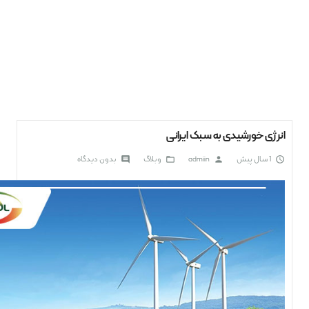
انرژی خورشیدی به سبک ایرانی
1 سال پیش
admiin
وبلاگ
بدون دیدگاه
comment
folder_open
person
access_time