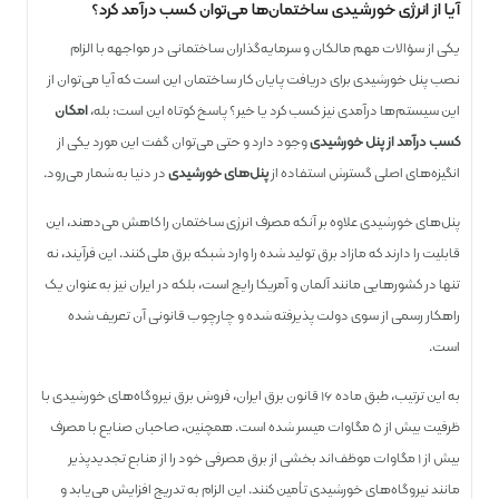
آیا از انرژی خورشیدی ساختمان‌ها می‌توان کسب درآمد کرد؟
یکی از سؤالات مهم مالکان و سرمایه‌گذاران ساختمانی در مواجهه با الزام
نصب پنل‌ خورشیدی برای دریافت پایان کار ساختمان این است که آیا می‌توان از
این سیستم‌ها درآمدی نیز کسب کرد یا خیر؟ پاسخ کوتاه این است: بله،
امکان
کسب درآمد از پنل خورشیدی
وجود دارد و حتی می‌توان گفت این مورد یکی از
انگیزه‌های اصلی گسترش استفاده از
پنل‌های خورشیدی
در دنیا به شمار می‌رود.
پنل‌های خورشیدی علاوه بر آنکه مصرف انرژی ساختمان را کاهش می‌دهند، این
قابلیت را دارند که مازاد برق تولید شده را وارد شبکه برق ملی کنند. این فرآیند، نه
تنها در کشورهایی مانند آلمان و آمریکا رایج است، بلکه در ایران نیز به عنوان یک
راهکار رسمی از سوی دولت پذیرفته شده و چارچوب قانونی آن تعریف شده
است.
به این ترتیب، طبق ماده ۱۶ قانون برق ایران، فروش برق نیروگاه‌های خورشیدی با
ظرفیت بیش از ۵ مگاوات میسر شده است. همچنین، صاحبان صنایع با مصرف
بیش از ۱ مگاوات موظف‌اند بخشی از برق مصرفی خود را از منابع تجدیدپذیر
مانند نیروگاه‌های خورشیدی تأمین کنند. این الزام به تدریج افزایش می‌یابد و