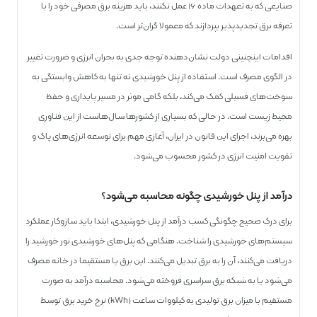
صنایعی که به تعهدات ماده ۱۶ عمل نکنند، باید هزینه برق مصرفی خود را با
تعرفه برق تجدیدپذیر بپردازند که معمولا گران‌تر است‌.
اقدامات اینچنینی دولت نشان‌دهنده توجه جدی به بحران انرژی و ضرورت تغییر
در الگوی مصرف است. استفاده از پنل خورشیدی نه تنها به کاهش وابستگی به
سوخت‌های فسیلی کمک می‌کند، بلکه گامی موثر در مسیر پایداری و حفظ
محیط زیست است. در حالی که بسیاری از کشورها سال‌هاست از این فناوری
بهره می‌برند، اجرای این قانون در ایران، آغازی مهم برای توسعه انرژی‌های پاک و
تقویت امنیت انرژی در کشور محسوب می‌شود.
درآمد از پنل خورشیدی چگونه محاسبه می‌شود؟
برای درک صحیح چگونگی کسب درآمد از پنل خورشیدی، ابتدا باید سازوکار عملکرد
سیستم‌های خورشیدی را شناخت. هنگامی که پنل‌های خورشیدی نور خورشید را
دریافت می‌کنند، آن را به برق تبدیل می‌کنند. این برق یا مستقیما در خانه مصرف
می‌شود یا به شبکه برق سراسری فروخته می‌شود. محاسبه درآمد به صورت
مستقیم با میزان برق تولیدی به کیلووات ساعت (kWh) نرخ خرید برق توسط