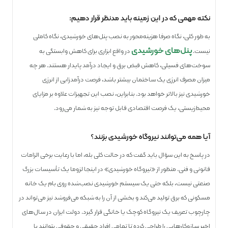
نکته مهمی که در این زمینه باید مدنظر قرار دهیم:
به طور کلی، نگاه صرفا هزینه‌محور به نصب پنل‌های خورشیدی، نگاه کاملی
پنل‌های خورشیدی
نیست.
در واقع ابزاری برای کاهش وابستگی به
سوخت‌های فسیلی، کاهش قبض برق و ایجاد درآمد پایدار هستند. هر چه
میزان مصرف انرژی یک ساختمان بیشتر باشد، فرصت درآمدزایی از انرژی
خورشیدی نیز بالاتر خواهد بود. بنابراین، نصب این تجهیزات علاوه بر مزایای
محیط‌زیستی، یک فرصت اقتصادی قابل توجه نیز به شمار می‌رود.
آیا همه می‌توانند نیروگاه خورشیدی بزنند؟
در پاسخ به این سؤال باید گفت که در حالت کلی بله، اما با رعایت برخی الزامات
قانونی و فنی. منظور از «نیروگاه خورشیدی» در اینجا لزوما یک تأسیسات بزرگ
صنعتی نیست، بلکه حتی یک سیستم خورشیدی نصب‌شده روی بام یک خانه‌
مسکونی که برق تولید می‌کند و بخشی از آن را به شبکه می‌فروشد نیز می‌تواند در
چارچوب تعریف یک نیروگاه کوچک یا خانگی قرار گیرد. دولت ایران در سال‌های
اخیر سازوکارهایی را طراحی کرده تا تمامی افراد حقیقی و حقوقی بتوانند با