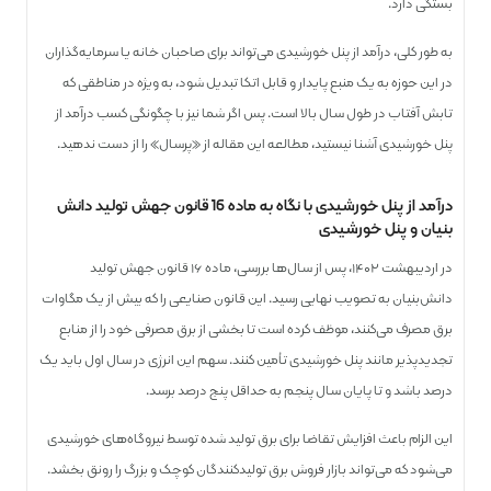
بستگی دارد.
به طور کلی، درآمد از پنل خورشیدی می‌تواند برای صاحبان خانه یا سرمایه‌گذاران
در این حوزه به یک منبع پایدار و قابل اتکا تبدیل شود، به‌ ویژه در مناطقی که
تابش آفتاب در طول سال بالا است. پس اگر شما نیز با چگونگی کسب درآمد از
پنل خورشیدی آشنا نیستید، مطالعه این مقاله از «پرسال» را از دست ندهید.
درآمد از پنل خورشیدی با نگاه به ماده 16 قانون جهش تولید دانش
بنیان و پنل خورشیدی
در اردیبهشت ۱۴۰۲، پس از سال‌ها بررسی، ماده ۱۶ قانون جهش تولید
دانش‌بنیان به تصویب نهایی رسید. این قانون صنایعی را که بیش از یک مگاوات
برق مصرف می‌کنند، موظف کرده است تا بخشی از برق مصرفی خود را از منابع
تجدیدپذیر مانند پنل خورشیدی تأمین کنند. سهم این انرژی در سال اول باید یک
درصد باشد و تا پایان سال پنجم به حداقل پنج درصد برسد.
این الزام باعث افزایش تقاضا برای برق تولید شده توسط نیروگاه‌های خورشیدی
می‌شود که می‌تواند بازار فروش برق تولیدکنندگان کوچک و بزرگ را رونق بخشد.