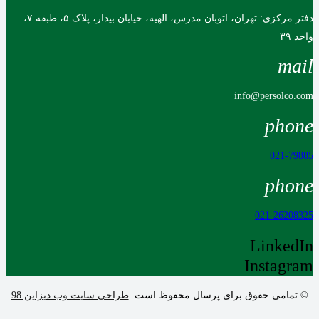
دفتر مرکزی: تهران، اتوبان مدرس، الهیه، خیابان بیدار، پلاک ۵، طبقه ۷،
واحد ۳۹
mail
info@persolco.com
phone
021-79885
phone
021-26208325
LinkedIn
Instagram
© تمامی حقوق برای پرسال محفوظ است.
طراحی سایت وب دیزاین 98