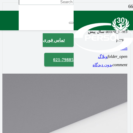
آشنایی با کاربرد کاغذ گلاسه پرمصرف‌ترین کاغذ در
ایران
3 سال پیش
access_time
person
تماس فوری
admiin
folder_open
وبلاگ
021-79885
comment
بدون دیدگاه