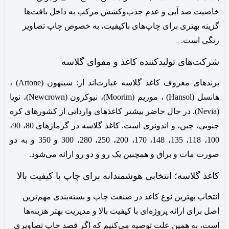
خاصیت ضد آبی و عدم جذب‌وکشش مرکب به داخل بافت‌ها
گزینه بهتری برای چاپ‌های باکیفیت، به خصوص چاپ تصاویر
رنگی است.
شرکت‌های تولیدکننده کاغذ و مقوای گلاسه
برندهای معروف کاغذ گلاسه عبارت‌اند از: شینهون (Artone) ،
هانسل (Hansol) ، موریم (Moorim)، نیوکرون (Newcrown)، نویا
(Nevia). در حال حاضر بیشتر کاغذهای وارداتی از کشورهای کره
جنوبی، چین، و اندونزی است. کاغذ گلاسه در گرماژهای 80، 90،
100، 118، 135، 148، 170، 200، 250، 280، 300 و 350 و به دو
صورت مات و براق و همچنین یک رو و دو رو ارائه می‌شود.
کاغذ گلاسه؛ انتخابی هوشمندانه برای چاپ با کیفیت بالا
انتخاب بهترین نوع کاغذ در صنعت چاپ و بسته‌بندی مهم‌ترین
اصل برای ارائه پروژه‌ای با کیفیت بالا و مدیریت بهتر هزینه‌ها
است، به همین علت توصیه می‌کنیم که اگر قصد چاپ تصاویری