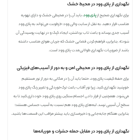
نگهداری از پلای وود در محیط خشک
برای نگهداری صحیح از
پلای ‌وود
، باید آن را در محیطی خشک و دارای تهویه
مناسب قرار دهید. به نقل از سایت والی وود: «رطوبت می‌تواند به پلای ‌وود
آسیب جدی برساند و باعث تاب برداشتن، ایجاد کپک و در نهایت پوسیدگی آن
شود». بنابراین، فراهم کردن فضایی خشک که جریان هوای مناسب داشته
باشد از ضروریات نگهداری طولانی‌مدت پلای‌ وود است.
نگهداری از پلای وود در محیطی امن و به دور از آسیب‌های فیزیکی
برای حفظ کیفیت پلای ‌وود، حتما باید آن را در مکانی به دور از نور مستقیم
خورشید نگهداری کنید. زیرا نور آفتاب باعث ترک‌خوردگی و تغییر رنگ پلای ‌وود
می‌شود. همچنین از قرار دادن اجسام سنگین روی پلای ‌وود خودداری کنید تا به
سطح آن آسیبی نرسد. لبه‌های پلای‌ وود هم نسبت به آسیب حساس هستند؛
بنابراین هنگام جابه‌جایی و ذخیره‌سازی باید بیشتر مراقب این قسمت‌ها باشید.
نگهداری از پلای وود در مقابل حمله حشرات و موریانه‌ها