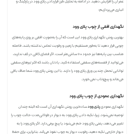
عمر آن را افزایش دهید. در ادامه به تحلیل طرز قراردادن پلای وود در پارکینگ و
انباری می‌پردازیم:
نگهداری افقی از چوب پلای وود
بهترین روش نگهداری پلای وود این است که آن‌ را به‌صورت افقی بر روی پایه‌های
چوبی قرار دهید تا به‌طور مستقیم با زمین و رطوبت تماس نداشته باشد. فاصله
مناسب بین پایه‌ها نیز حدود ۶۰ سانتی‌متر است. اگر فضای کافی در کف ندارید،
می‌توانید از قفسه‌های سقفی استفاده کنید. یادتان باشد که اکثر تیرهای سقفی
توانایی تحمل چندین ورق پلای‌ وود را دارند. با این روش پلای‌ وود شما صاف باقی
می‌ماند و پیچ‌وتاب نمی‌خورد.
نگهداری عمودی از چوب پلای وود
نگهداری عمودی
پلای‌ وود
ساده‌ترین روش نگهداری آن است که البته چندان
توصیه نمی‌شود. زیرا، تکیه دادن پلای‌ وود به دیوار در طولانی‌مدت حالت چوب را
تغییر می‌دهد، یعنی پلای وود خم می‌شود یا پیچ برمی‌دارد. اگر پلای‌ وود را به
دیوار خارجی تکیه دهید، رطوبت دیوار به چوب نفوذ می‌کند. بنابراین، برای حفظ