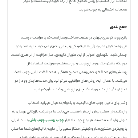
انتخاب ابزار مناسب و روش صحیح، مانع از ترک خوردگی، شکست و دیگر
صدمات احتمالی به چوب شوید.
جمع بندی
پلای ‌وود، گوهری پنهان در صنعت ساخت‌وساز است که با مراقبت درست،
می‌توانید طول عمر، ویژگی‌های فیزیکی و زیبایی بصری این چوب ارزشمند را دو
چندان کنید. نگهداری اصولی از این متریال کاربردی، مثل مراقبت از اثر هنری است.
دور نگه داشتن پلای وود از رطوبت و نور مستقیم خورشید، استفاده از
پوشش‌های محافظ و حمل‌ونقل صحیح همگی به محافظت از این چوب کمک
می‌کنند. با اعمال این روش‌های مراقبتی، می‌توانید برای مدت‌ها پلای ‌وود را در
انبارتان نگهدارید؛ بدون اینکه چیزی از زیبایی و کیفیت آن کم شود.
وقتی پای تأمین چوب‌های باکیفیت و بادوام به میان می‌آید، انتخاب
واردکننده‌ای معتبر، بیش از پیش اهمیت می‌یابد. ما در شرکت بازرگانی پرسال، به
عنوان واردکننده مستقیم انواع چوب اعم از
چوب روسی
،
چوب راش
و … در ایران،
با رویکردی مشتری‌مدار و کیفیتی ممتاز سعی بر آن داریم تا نیازهای شما صاحبان
صنایع محترم را به بهترین نحو تأمین کنیم. از این‌رو، به منظور سفارش انواع