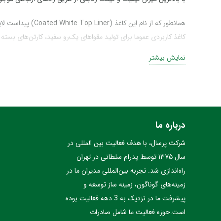
کاغذ کاربردی عموما برای تولید مقواهای یک‌رو سفید، کارتن‌های بسته ب
نمایش بیشتر
گرماژ
125
بسته‌بندی
خرید مستقیم کاغذ وایت تاپ کوتد
درباره ما
وایت تاپ کوتد از جمله کاغذهایی است که با درجات کیفی مختلف در د
شرکت پرسال، با هدف فعالیت بین المللی در
واردات این کالای پر مصرف به داخل کشور کرده‌اند. پرسال به عنوان وا
سال ۱۳۷۵ توسط پدرام سلطانی در تهران
راه‌اندازی شد. تجربه بین‌المللی مدیران ما در
مجموعه ما مفتخر است که نه تنها این کاغذ مقرون‌به‌صرفه را با بالاتر
زمینه‌های گوناگون، زمینه ساز توسعه و
پیشرفت ما در نزدیک به 3 دهه فعالیت بوده
فوری سفارشات کرده و هماهنگی‌های لازم جهت تحویل بار در انبار تهران
است.حوزه فعالیت ما شامل صادرات