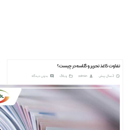
تفاوت کاغذ تحریر و گلاسه در چیست؟
2 سال پیش
admiin
وبلاگ
بدون دیدگاه
comment
folder_open
person
access_time