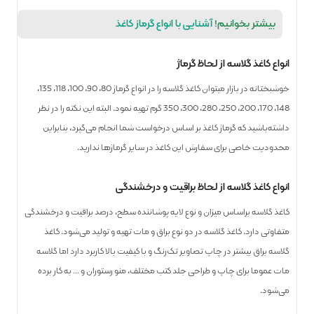
بیشتر بخوانیم!
آشنایی با انواع گرماز کاغذ
انواع کاغذ گلاسه از لحاظ گرماژ
خوشبختانه در بازار میتوان کاغذ گلاسه را در انواع گرماژ 80، 90، 100، 118، 135،
148، 170، 200، 250، 280، 300، 350 گرم تهیه نمود. البته این نکته را در نظر
داشته‌باشید که گرماژ کاغذ بر اساس درخواست شما انجام می‌گیرد، بنابراین
محدودیت خاصی برای سفارش این کاغذ در سایر گرماژها ندارید.
انواع کاغذ گلاسه از لحاظ براقیت و درخشندگی
کاغذ گلاسه براساس میزان و نوع لایه پوشاننده سطح، درصد براقیت و درخشندگی
متفاوتی دارد. کاغذ گلاسه در دو نوع براق و مات تهیه و تولید می‌شود. کاغذ
گلاسه براق بیشتر در چاپ تصاویر تک‌رنگ و با کیفیت بالا کاربرد دارد اما گلاسه
مات عموما برای چاپ و طراحی جلد کتب مختلف، منو رستوران و … به کار برده
می‌شود.