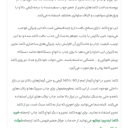
پروسه ساخت کاغذ‌های تحریر از خمیر چوب سفید‌شده با درجه کیفی بالا و یا
ورق‌های سولفیت و الیاف سلولزی مختلف استفاده می‌کنند.
این نوع کاغذ دارای سطح بافت‌دار و چند‌قسمتی است که این ویژگی موجب
می‌شود حین نگارش یا چاپ، جوهر به سادگی جذب بافت کاغذ شده و به این
ترتیب، کیفیت چاپ و ماندگاری آن افزایش یابد. ویژگی‌های ساختاری کاغذ تحریر
به کاربران این اجازه را می‌دهد تا برای چاپ با انواع دستگاه‌ها مانند دستگاه
پرینتر، فتوکپی و … مشکلی نداشته‌باشند، حتی حرکت خودکار و مداد نیز روی کاغذ
تحریر کاملا روان و نرم صورت می‌گیرد.
کاغذ‌ تحریر در انواع گرماژ اعم از 60 تا 140 گرمی و حتی گرماژهای بالاتر نیز در بازار
داخلی موجود است. از این کاغذ به‌طور‌معمول برای چاپ سر‌برگ‌ها و پاکت‌های
نامه‌ و حتی به شکل تبلیغاتی در تیراژ بالا مانند چاپ تراکت‌های ارزان استفاده
می‌کنند. البته شما می‌توانید برای اموری که نیاز به کاغذ سبک است نیز از کاغذ
تحریر استفاده نمایید. برای تهیه کاغذ تحریر و دیگر انواع کاغذ چاپ از‌جمله
خرید
کاغذ ایندربرد نینگیو
می‌توانید از خدمات مراکز معتبر فروش کاغذ از‌جمله
شرکت