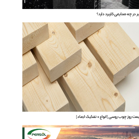
ر در چه صنایعی کاربرد دارد؟
مت روز چوب روسی [انواع + تفکیک ابعاد]