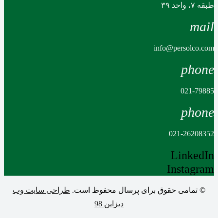
طبقه ۷، واحد ۳۹
mail
info@persolco.com
phone
021-79885
phone
021-26208352
LinkedIn
Instagram
© تمامی حقوق برای پرسال محفوظ است.
طراحی سایت وب
دیزاین 98