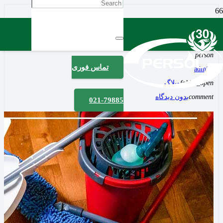
بهترین روش نظافت انواع چوب
2 سال پیش
access_time
person
تماس فوری
admiin
folder_open
وبلاگ
comment
بدون دیدگاه
021-79885