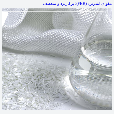
مقوای ایندربرد (FBB)؛ پرکاربرد و منعطف