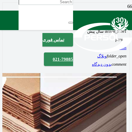
ایندربرد و کاغذ گلاسه پرفروش‌ترین کاغذ چاپ و بسته
‌بندی
1 سال پیش
access_time
person
تماس فوری
admiin
folder_open
وبلاگ
021-79885
comment
بدون دیدگاه