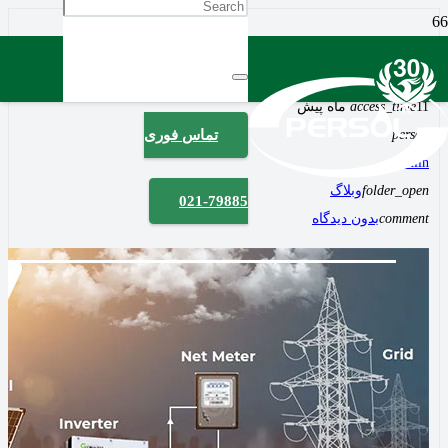
سیستم‌های خورشیدی متصل به شبکه و مستقل از
شبکه
11 ماه پیش
access_time
person
تماس فوری
admiin
folder_open
وبلاگ
021-79885
comment
بدون دیدگاه