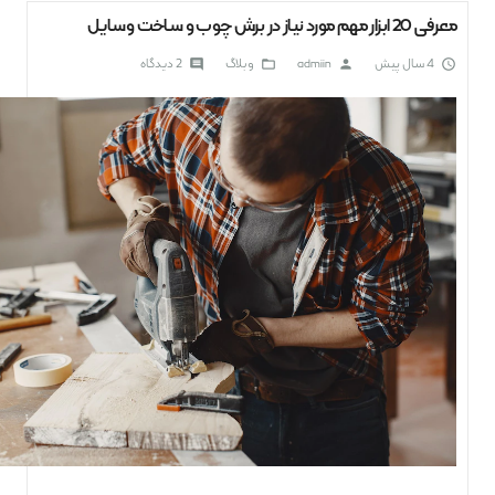
معرفی 20 ابزار مهم مورد نیاز در برش چوب و ساخت وسایل
4 سال پیش
admiin
وبلاگ
2
دیدگاه
comment
folder_open
person
access_time