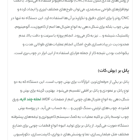
از روش‌های عددی کنترل شده (CNC) توسط کامپیوتر استفاده می‌شود. با کمک
نرم‌افزارهای طراحی سه‌بعدی، می‌توان طرح‌های مختلف لیزری را ایجاد کرده و
CNC روتر را برای اجرای دقیق و تکرارپذیر آن‌ها استفاده کرد. این دستگاه نه تنها در
برش چوب بلکه برای شکل‌دهی به انواع متریال‌ها اعم از کامپوزیت، آلومینیوم،
پلاستیک، شیشه و … نیز به کار می‌رود. انجام پروژه با سرعت و دقت بالا، عدم
محدودیت در پیاده‌سازی طرح، امکان انجام عملیات‌های طولانی مدت و
یکنواخت بودن نتیجه کار از جمله مزایای استفاده از این ابزار در چوب‌بری است.
پانل بر (برش کات)
پانل بر یکی از حرفه‌ای‌ترین ابزارآلات برای برش چوب است. این دستگاه که به دو
نوع پانل بر عمودی و پانل بر افقی تقسیم می‌شود بهترین گزینه برای برش و
شکل‌دهی به انواع متریال‌های چوبی اعم از صفحات MDF،
تخته چند لایه
، ورق
فشرده، چوب‌های تزئینی، سنگ کورین و … به حساب می‌آید. در پروسه برش
چوب توسط پانل بر کلیه عملیات به کمک سیستم کامپیوتری و تیغه‌های پیشرفته
دستگاه صورت می‌گیرد. از پانل بر برای تولید انبوه انواع قطعات چوبی برای صنایع
مختلف مثل مبلمان‌سازی، نما و پوشش‌های دیواری، کابینت‌سازی، دکوراسیون