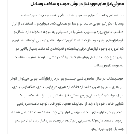
معرفی ابزارهای مورد نیاز در برش چوب و ساخت وسایل
همه ما می‌دانیم که برای انجام بهینه امور فنی به خصوص در حوزه ساخت
وسایل دکوراتیو چوبی مانند انواع مبل و صندلی، کمد دیواری و … استفاده از ابزار
مناسب با نوع پروژه بیشترین نقش را در دستیابی به نتیجه دلخواه دارد. شکل و
فرم ابزارهای برش چوب از گذشته تا کنون تغییرات قابل توجهی کرده‌اند به طوری
که امروزه با وجود ابزارهای برقی پیشرفته و قدرتمندی که دقت بسیار بالایی در
برش انواع چوب دارند می‌توان هر طرحی را که در ذهن سازنده نقش بسته‌است
به عرضه ظهور رساند.
خوشبختانه در حال حاضر با کمی جست‌و‌جو در بازار ابزارآلات چوبی می‌توان انواع
ابزار­های سنتی و مدرن مانند اره فلکه، اره میزی، میخ‌کوب بادی، منگه کوب بادی،
دریل، پولیشر، گیره دستی و پیچ دستی، فرز مینیاتوری و … را یافت که هر یک
کارآیی خاص خود را دارند. از آنجاییکه همین تنوع قابل توجه باعث سردرگمی
بعضی از خریداران برای انتخاب بهترین ابزار برش چوب شده‌است ما در این مقاله
از پرسال قصد داریم تا به معرفی رایج‌ترین ابزارهای مورد نیاز برش انواع چوب و
وسایل چوبی بپردازیم.